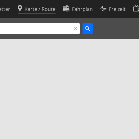
tter
Karte / Route
Fahrplan
Freizeit
Cookie-Richtlinie
ingungen
Cookie-Einstellungen
rklärung
Entwickler