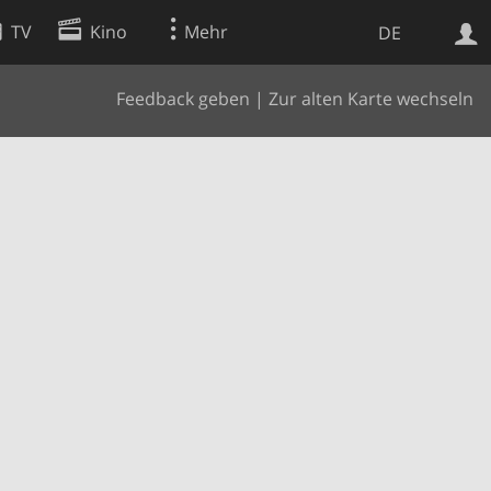
TV
Kino
Mehr
DE
Feedback geben
|
Zur alten Karte wechseln
Websuche
Apps