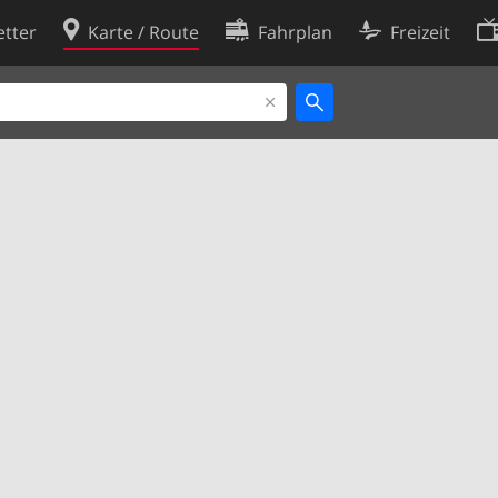
tter
Karte / Route
Fahrplan
Freizeit
Cookie-Richtlinie
ingungen
Cookie-Einstellungen
rklärung
Entwickler