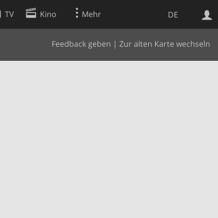
TV
Kino
Mehr
DE
Feedback geben
|
Zur alten Karte wechseln
Websuche
Apps