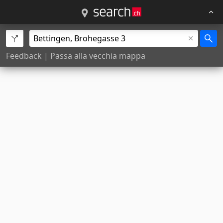
Feedback
|
Passa alla vecchia mappa