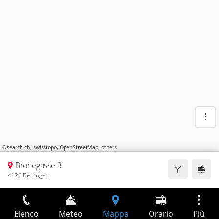
©
search.ch
,
swisstopo
,
OpenStreetMap
,
others
Brohegasse 3
4126 Bettingen
Elenco
Meteo
Mappa
Orario
Più