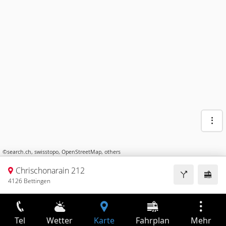
©
search.ch
,
swisstopo
,
OpenStreetMap
,
others
Chrischonarain 212
4126 Bettingen
Tel
Wetter
Karte
Fahrplan
Mehr