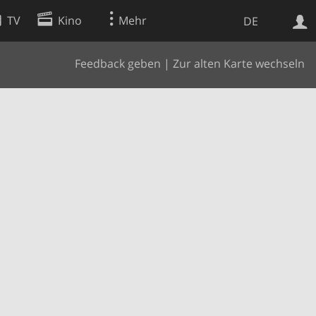
TV
Kino
Mehr
DE
Feedback geben
|
Zur alten Karte wechseln
Websuche
Apps