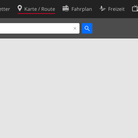
tter
Karte / Route
Fahrplan
Freizeit
Cookie-Richtlinie
ingungen
Cookie-Einstellungen
rklärung
Entwickler