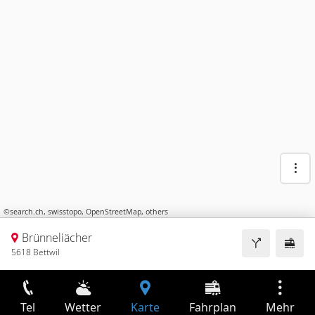
©
search.ch
,
swisstopo
,
OpenStreetMap
,
others
Brünneliächer
5618 Bettwil
Tel
Wetter
Karte
Fahrplan
Mehr