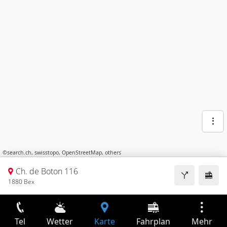
©
search.ch
,
swisstopo
,
OpenStreetMap
,
others
Ch. de Boton 116
1880 Bex
Tel
Wetter
Karte
Fahrplan
Mehr