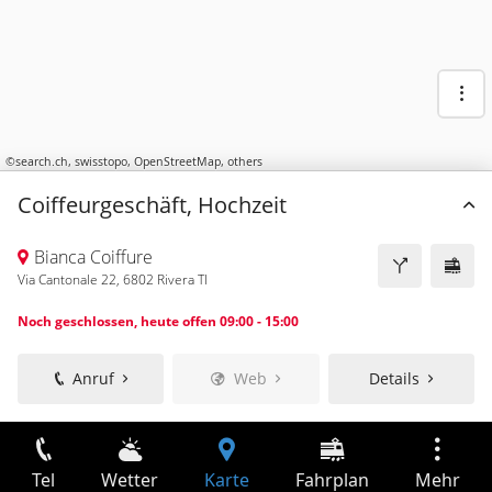
©
search.ch
,
swisstopo
,
OpenStreetMap
,
others
Coiffeurgeschäft, Hochzeit
Bianca Coiffure
Via Cantonale 22, 6802 Rivera TI
Noch geschlossen, heute offen 09:00 - 15:00
Anruf
Web
Details
Tel
Wetter
Karte
Fahrplan
Mehr