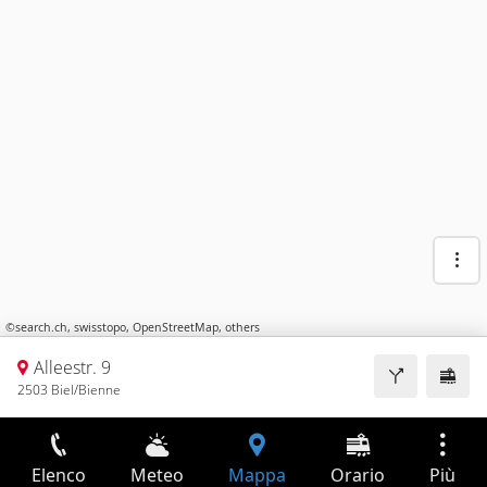
©
search.ch
,
swisstopo
,
OpenStreetMap
,
others
Alleestr. 9
2503 Biel/Bienne
Elenco
Meteo
Mappa
Orario
Più