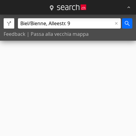
Feedback
|
Passa alla vecchia mappa