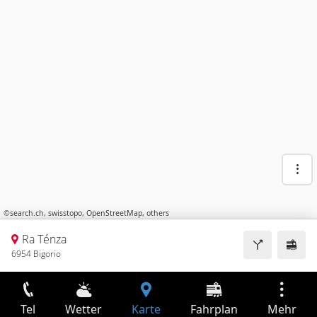
©
search.ch
,
swisstopo
,
OpenStreetMap
,
others
Ra Ténza
6954 Bigorio
Tel
Wetter
Karte
Fahrplan
Mehr