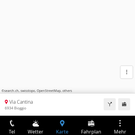
©
search.ch
,
swisstopo
,
OpenStreetMap
,
others
Via Cantina
6934 Bioggio
Tel
Wetter
Karte
Fahrplan
Mehr