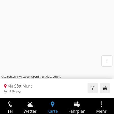
©
search.ch
,
swisstopo
,
OpenStreetMap
,
others
Via Sòtt Munt
6934 Bioggio
Tel
Wetter
Karte
Fahrplan
Mehr