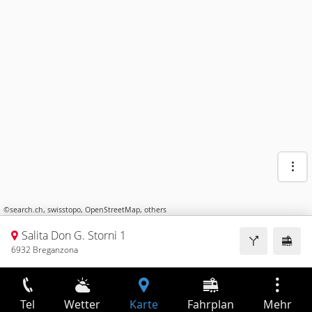
©
search.ch
,
swisstopo
,
OpenStreetMap
,
others
Salita Don G. Storni 1
6932 Breganzona
Tel
Wetter
Karte
Fahrplan
Mehr