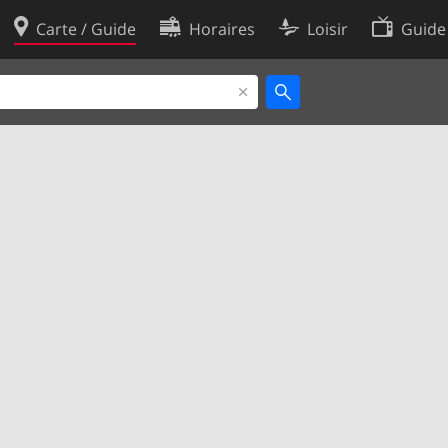
Carte / Guide
Horaires
Loisir
Guide
Politique en matière de cooki
utilisation
Préférences de cookies
des données
Développeurs