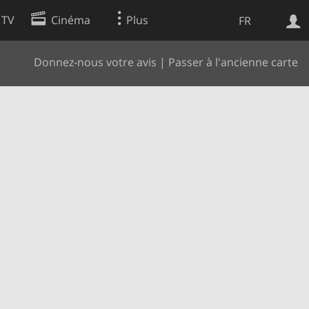
 TV
Cinéma
Plus
FR
Donnez-nous votre avis
|
Passer à l'ancienne carte
es
Web
Apps