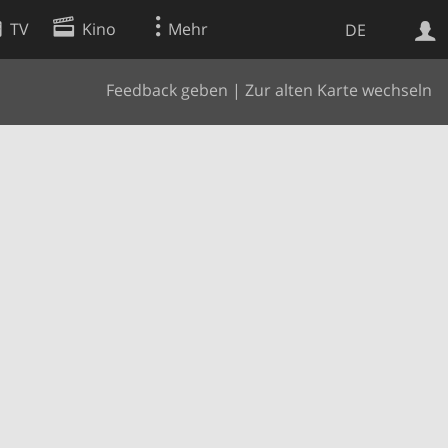
TV
Kino
Mehr
DE
Feedback geben
|
Zur alten Karte wechseln
Websuche
Apps