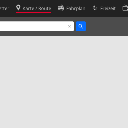
tter
Karte / Route
Fahrplan
Freizeit
Cookie-Richtlinie
ingungen
Cookie-Einstellungen
rklärung
Entwickler