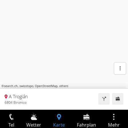
©
search.ch
,
swisstopo
,
OpenStreetMap
,
others
A Trogián
6804 Bironico
Tel
Wetter
Karte
Fahrplan
Mehr