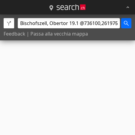
Feedback
|
Passa alla vecchia mappa