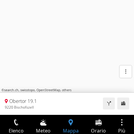
©
search.ch
,
swisstopo
,
OpenStreetMap
,
others
Obertor 19.1
9220 Bischofszell
Elenco
Meteo
Mappa
Orario
Più