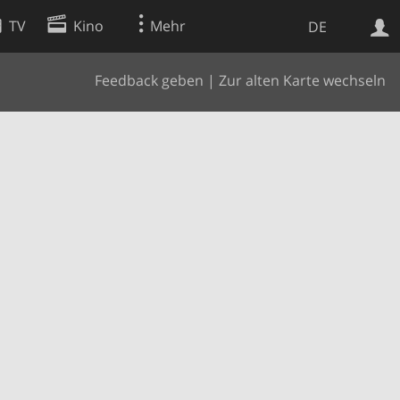
TV
Kino
Mehr
DE
Feedback geben
|
Zur alten Karte wechseln
Websuche
Apps