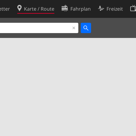
tter
Karte / Route
Fahrplan
Freizeit
Cookie-Richtlinie
ingungen
Cookie-Einstellungen
rklärung
Entwickler