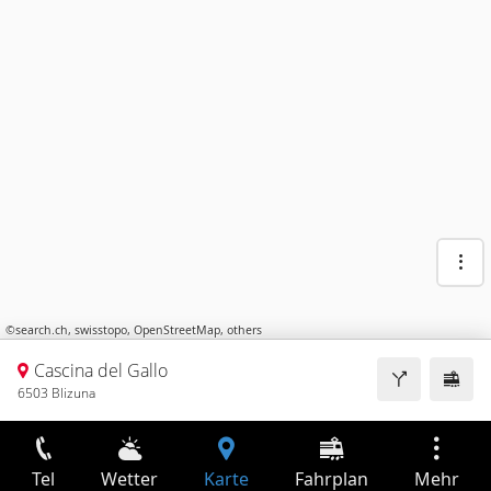
©
search.ch
,
swisstopo
,
OpenStreetMap
,
others
Cascina del Gallo
6503 Blizuna
Tel
Wetter
Karte
Fahrplan
Mehr