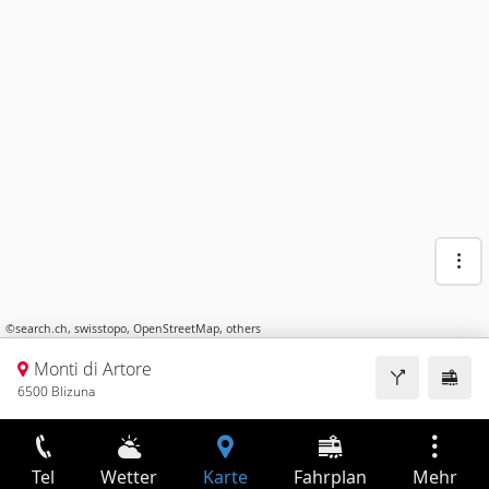
©
search.ch
,
swisstopo
,
OpenStreetMap
,
others
Monti di Artore
6500 Blizuna
Tel
Wetter
Karte
Fahrplan
Mehr