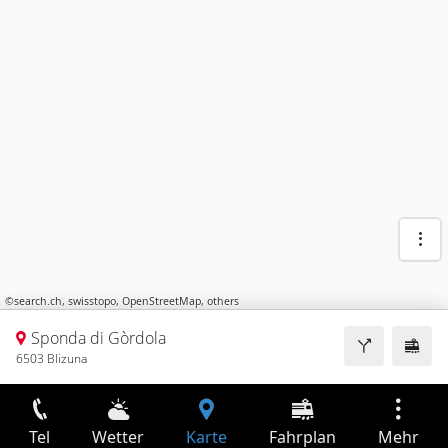
©
search.ch
,
swisstopo
,
OpenStreetMap
,
others
Sponda di Gòrdola
6503 Blizuna
Tel
Wetter
Karte
Fahrplan
Mehr