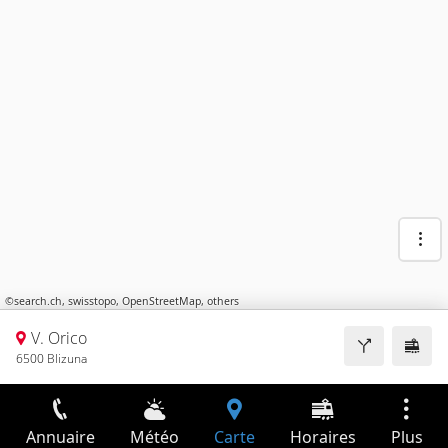
©
search.ch
,
swisstopo
,
OpenStreetMap
,
others
V. Orico
6500 Blizuna
Annuaire
Météo
Carte
Horaires
Plus