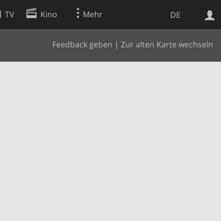
TV
Kino
Mehr
DE
Feedback geben
|
Zur alten Karte wechseln
Websuche
Apps