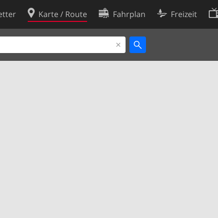
tter
Karte / Route
Fahrplan
Freizeit
Cookie-Richtlinie
ingungen
Cookie-Einstellungen
rklärung
Entwickler