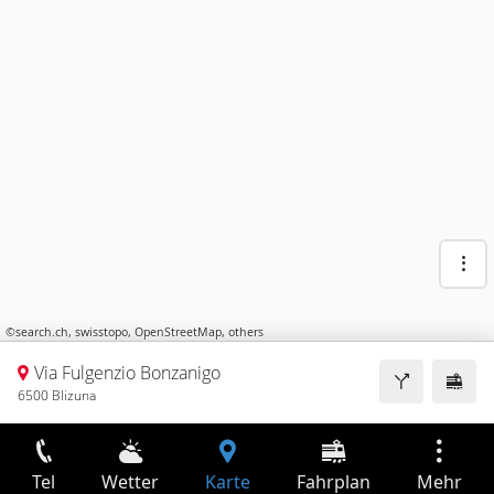
©
search.ch
,
swisstopo
,
OpenStreetMap
,
others
Via Fulgenzio Bonzanigo
6500 Blizuna
Tel
Wetter
Karte
Fahrplan
Mehr