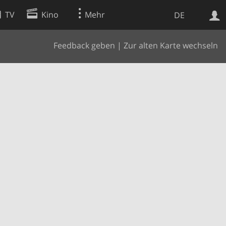
TV
Kino
Mehr
DE
Feedback geben
|
Zur alten Karte wechseln
Websuche
Apps