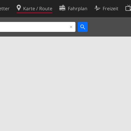
tter
Karte / Route
Fahrplan
Freizeit
Cookie-Richtlinie
ingungen
Cookie-Einstellungen
rklärung
Entwickler