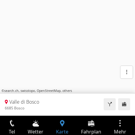
©
search.ch
,
swisstopo
,
OpenStreetMap
,
others
Valle di Bosco
6685 Bosco
Tel
Wetter
Karte
Fahrplan
Mehr