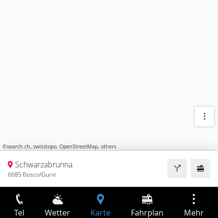
©
search.ch
,
swisstopo
,
OpenStreetMap
,
others
Schwarzabrunna
6685 Bosco/Gurin
Tel
Wetter
Karte
Fahrplan
Mehr