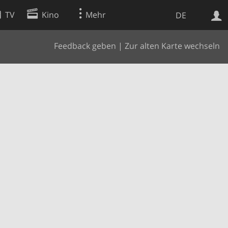
TV
Kino
Mehr
DE
Feedback geben
|
Zur alten Karte wechseln
Websuche
Apps