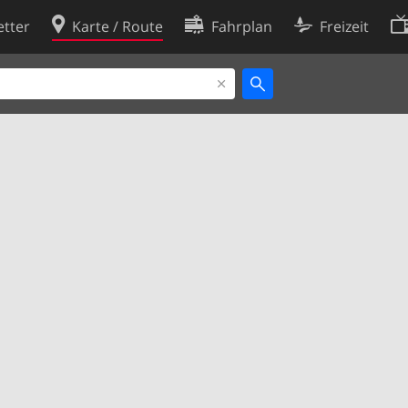
tter
Karte / Route
Fahrplan
Freizeit
Cookie-Richtlinie
ingungen
Cookie-Einstellungen
rklärung
Entwickler