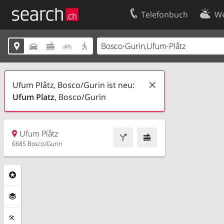
Telefonbuch
We
Ihr Eintrag
Kontakt





Kundencenter Geschäftskunden
Nutzungsbed
Impressum
Datenschutze
Ufum Plåtz, Bosco/Gurin ist neu:
Ufum Platz
, Bosco/Gurin
Ufum Plåtz
6685 Bosco/Gurin
Rubriken
Ebenen
Funktionen