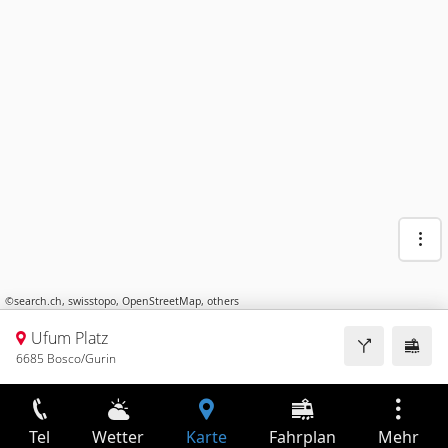
©
search.ch
,
swisstopo
,
OpenStreetMap
,
others
Ufum Platz
6685 Bosco/Gurin
Tel
Wetter
Karte
Fahrplan
Mehr