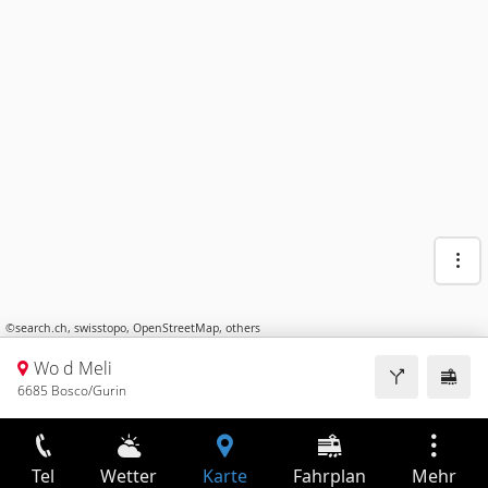
©
search.ch
,
swisstopo
,
OpenStreetMap
,
others
Wo d Meli
6685 Bosco/Gurin
Tel
Wetter
Karte
Fahrplan
Mehr