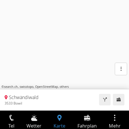
©
search.ch
,
swisstopo
,
OpenStreetMap
,
others
Schwändiwald
3533 Bowil
Tel
Wetter
Karte
Fahrplan
Mehr