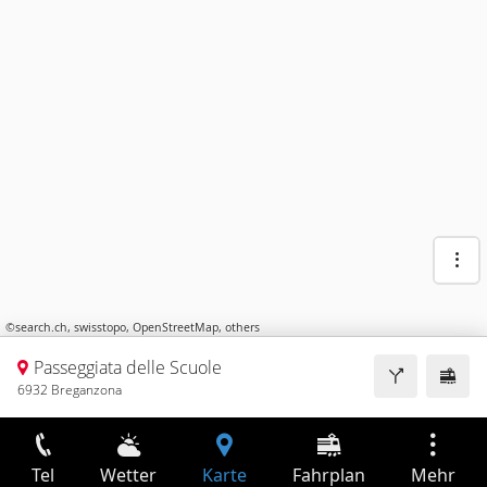
©
search.ch
,
swisstopo
,
OpenStreetMap
,
others
Passeggiata delle Scuole
6932 Breganzona
Tel
Wetter
Karte
Fahrplan
Mehr