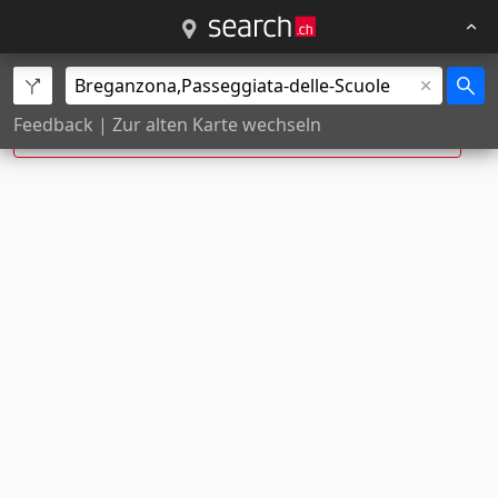
Passeggiata delle Scuole, Breganzona ist neu:
Feedback
|
Zur alten Karte wechseln
Via Federica Spitzer
, Breganzona