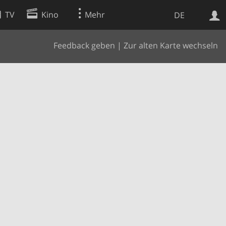
TV
Kino
Mehr
DE
Feedback geben
|
Zur alten Karte wechseln
Websuche
Apps