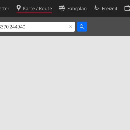
tter
Karte / Route
Fahrplan
Freizeit
Cookie-Richtlinie
ingungen
Cookie-Einstellungen
rklärung
Entwickler