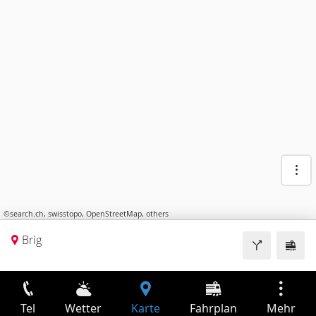
©
search.ch
,
swisstopo
,
OpenStreetMap
,
others
Brig
Tel
Wetter
Karte
Fahrplan
Mehr