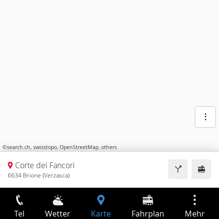
©
search.ch
,
swisstopo
,
OpenStreetMap
,
others
Corte dei Fancori
6634 Brione (Verzasca)
Tel
Wetter
Karte
Fahrplan
Mehr