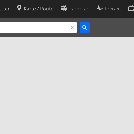
tter
Karte / Route
Fahrplan
Freizeit
Cookie-Richtlinie
ingungen
Cookie-Einstellungen
rklärung
Entwickler