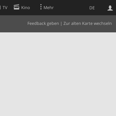
TV
Kino
Mehr
DE
Feedback geben
|
Zur alten Karte wechseln
Websuche
Apps