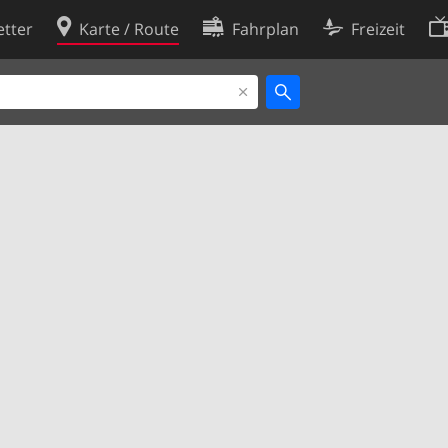
tter
Karte / Route
Fahrplan
Freizeit
Cookie-Richtlinie
ingungen
Cookie-Einstellungen
rklärung
Entwickler