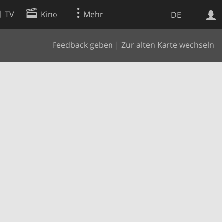
TV
Kino
Mehr
DE
Feedback geben
|
Zur alten Karte wechseln
Websuche
Apps