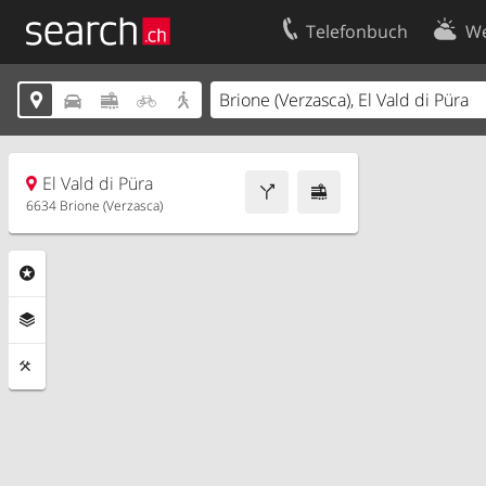
Telefonbuch
We
Ihr Eintrag
Kontakt





Kundencenter Geschäftskunden
Nutzungsbed
Impressum
Datenschutze
El Vald di Püra
6634 Brione (Verzasca)
Rubriken
Ebenen
Funktionen