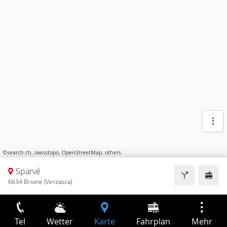
©
search.ch
,
swisstopo
,
OpenStreetMap
,
others
Sparvé
6634 Brione (Verzasca)
Tel
Wetter
Karte
Fahrplan
Mehr