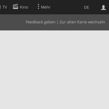
TV
Kino
Mehr
DE
Feedback geben
|
Zur alten Karte wechseln
Websuche
Apps