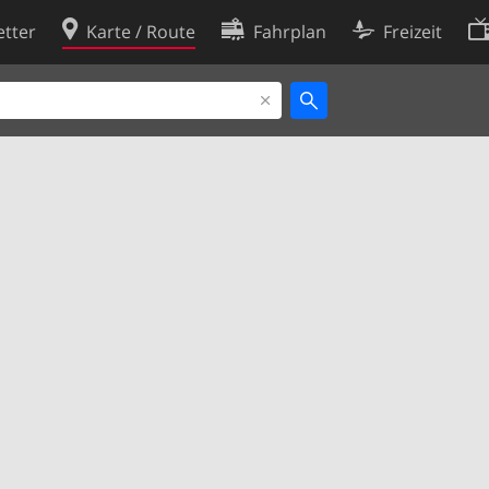
tter
Karte / Route
Fahrplan
Freizeit
Cookie-Richtlinie
ingungen
Cookie-Einstellungen
rklärung
Entwickler