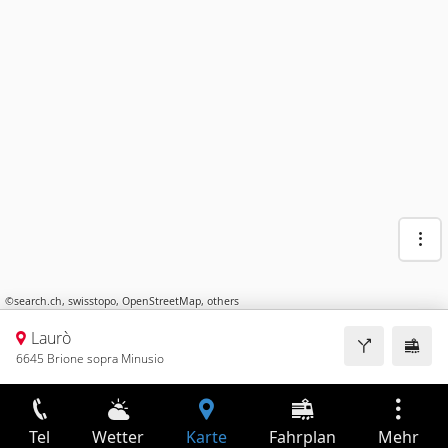
©
search.ch
,
swisstopo
,
OpenStreetMap
,
others
Laurò
6645 Brione sopra Minusio
Tel
Wetter
Karte
Fahrplan
Mehr