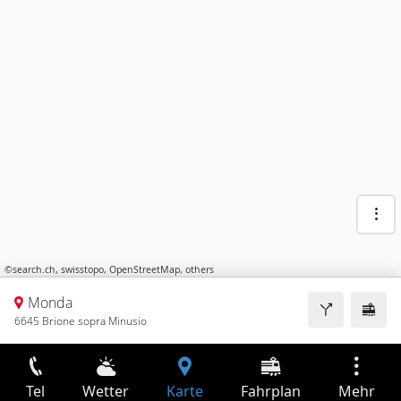
©
search.ch
,
swisstopo
,
OpenStreetMap
,
others
Monda
6645 Brione sopra Minusio
Tel
Wetter
Karte
Fahrplan
Mehr