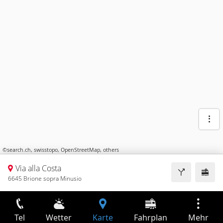
©
search.ch
,
swisstopo
,
OpenStreetMap
,
others
Via alla Costa
6645 Brione sopra Minusio
Tel
Wetter
Karte
Fahrplan
Mehr