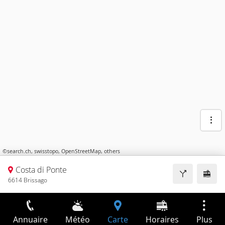
©
search.ch
,
swisstopo
,
OpenStreetMap
,
others
Costa di Ponte
6614 Brissago
Annuaire
Météo
Carte
Horaires
Plus