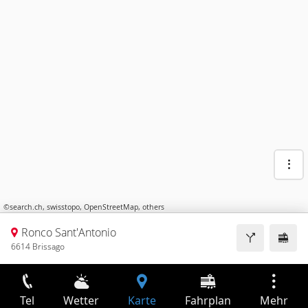
©
search.ch
,
swisstopo
,
OpenStreetMap
,
others
Ronco Sant'Antonio
6614 Brissago
Tel
Wetter
Karte
Fahrplan
Mehr