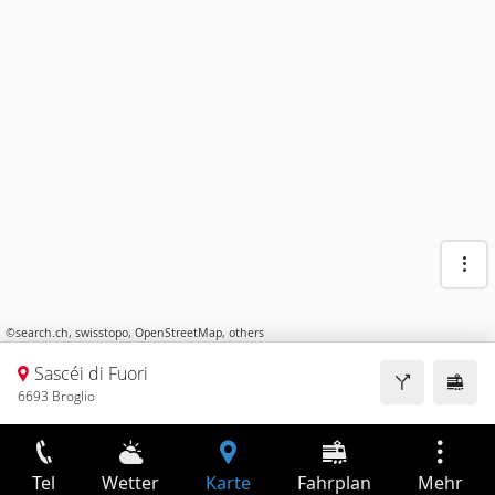
©
search.ch
,
swisstopo
,
OpenStreetMap
,
others
Sascéi di Fuori
6693 Broglio
Tel
Wetter
Karte
Fahrplan
Mehr