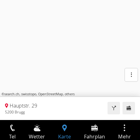
©
search.ch
,
swisstopo
,
OpenStreetMap
,
others
Hauptstr. 29
5200 Brugg
Tel
Wetter
Karte
Fahrplan
Mehr