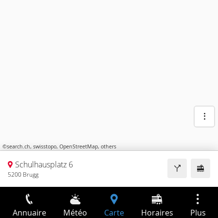
©
search.ch
,
swisstopo
,
OpenStreetMap
,
others
Schulhausplatz 6
5200 Brugg
Annuaire
Météo
Carte
Horaires
Plus