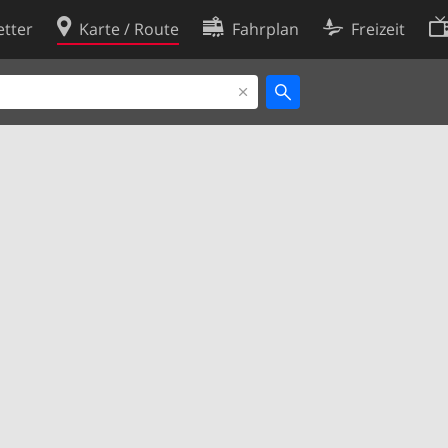
tter
Karte / Route
Fahrplan
Freizeit
Cookie-Richtlinie
ingungen
Cookie-Einstellungen
rklärung
Entwickler