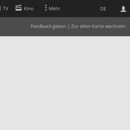
TV
Kino
Mehr
DE
Feedback geben
|
Zur alten Karte wechseln
Websuche
Apps