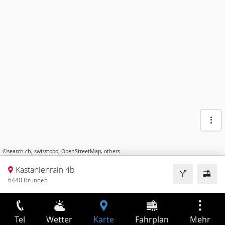
©
search.ch
,
swisstopo
,
OpenStreetMap
,
others
Kastanienrain 4b
6440 Brunnen
Tel
Wetter
Karte
Fahrplan
Mehr