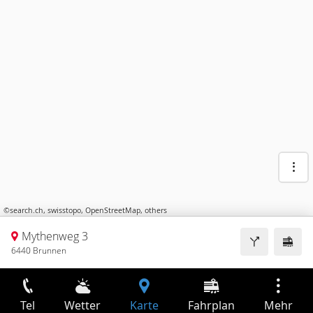
©
search.ch
,
swisstopo
,
OpenStreetMap
,
others
Mythenweg 3
6440 Brunnen
Tel
Wetter
Karte
Fahrplan
Mehr